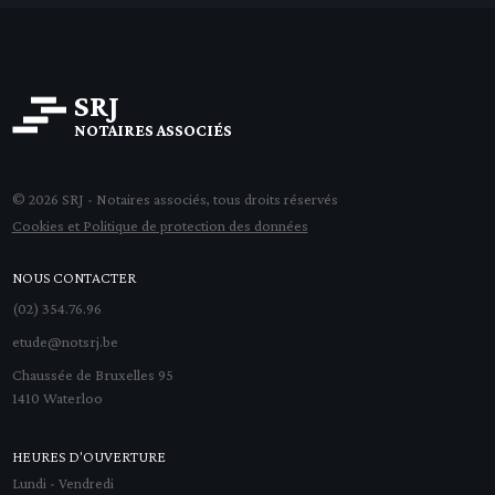
SRJ
NOTAIRES ASSOCIÉS
© 2026 SRJ - Notaires associés, tous droits réservés
Cookies et Politique de protection des données
NOUS CONTACTER
(02) 354.76.96
etude@notsrj.be
Chaussée de Bruxelles 95
1410 Waterloo
HEURES D'OUVERTURE
Lundi - Vendredi